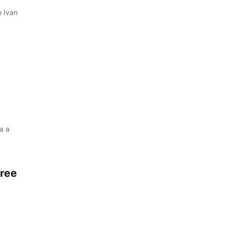
e Ivan
a a
cree