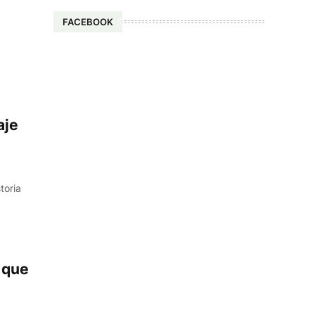
FACEBOOK
aje
toria
0 que