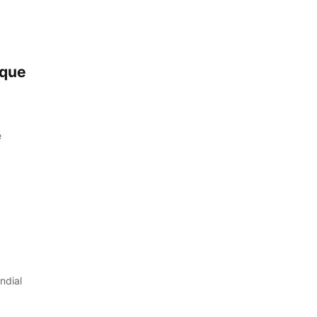
 que
e
ndial