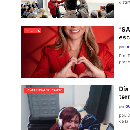
disti
“SA
SOCIALES
esc
por
QU
Por D
parec
Día
#DIAMUNDIALDELARADIO
terr
por
QU
por. 
de la