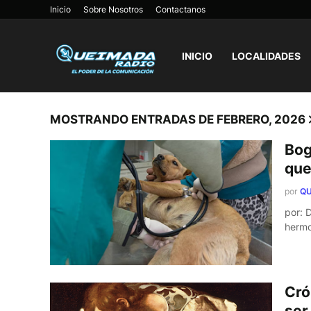
Inicio
Sobre Nosotros
Contactanos
INICIO
LOCALIDADES
MOSTRANDO ENTRADAS DE FEBRERO, 2026
Bog
que
por
QU
por: 
herm
Cró
ser 