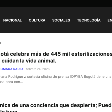
NACIONAL
CULTURA
SOCIALES
TECNOLOGÍA
EN
otá celebra más de 445 mil esterilizacione
 cuidan la vida animal.
EIMADA RADIO
-
febrero 24, 2026
Diana Rodrígue z cortesía oficina de prensa IDPYBA Bogotá tiene una
osa para con…
nica de una conciencia que despierta; Pue
la tuya.