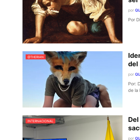
por
QU
P
Ide
@THERIAN
del
por
QU
Por: 
de la
Del
INTERNACIONAL
sac
por
QU