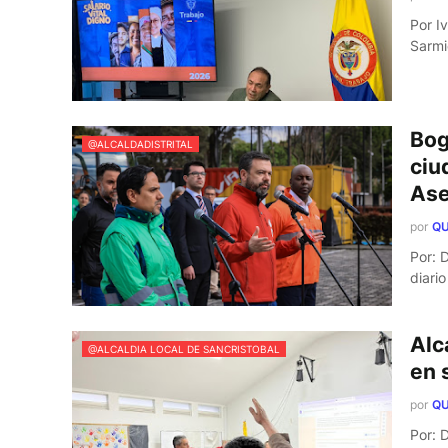
Por I
Sarmi
Bog
@ALCALDADISTRITAL
ciu
As
por
QU
Por: 
diari
Alc
@ALCALDIA LOCAL DE SANCRISTOBAL
en 
por
QU
Por: 