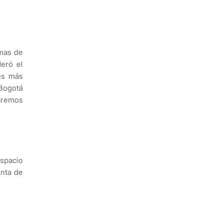
rmas de
deró el
es más
“Bogotá
haremos
Espacio
enta de