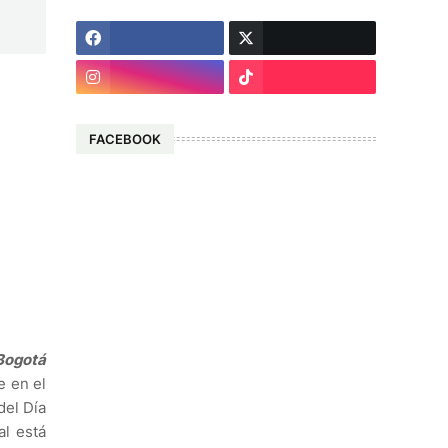
FACEBOOK
Bogotá
e en el
del Día
al está