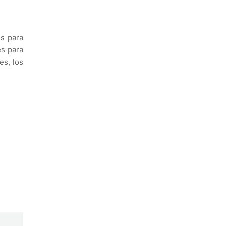
es para
es para
es, los