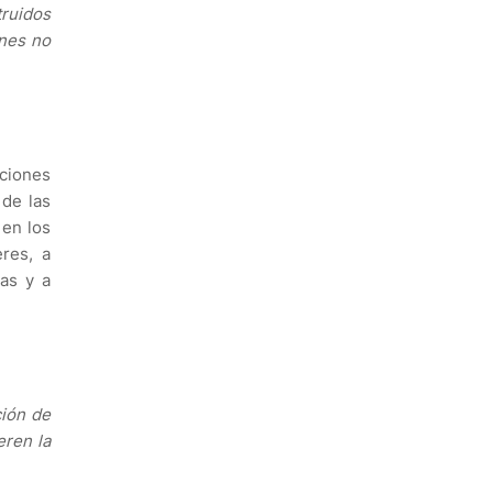
ruidos
ones no
nciones
 de las
 en los
res, a
as y a
ción de
eren la