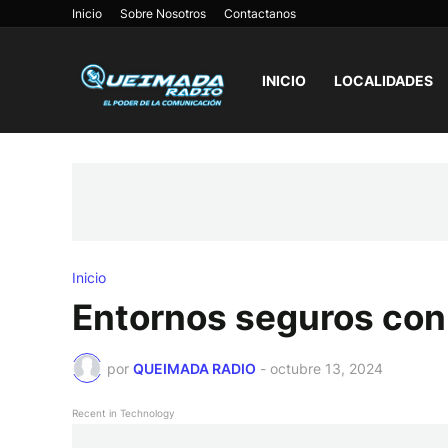
Inicio
Sobre Nosotros
Contactanos
INICIO
LOCALIDADES
Inicio
Entornos seguros con
por
QUEIMADA RADIO
-
octubre 13, 2024
Recent in Technology