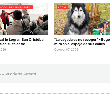
 LOCAL DE SANCRISTOBAL
LOCAL
cal lo Logra: ¡San Cristóbal
“La cagada es no recoger” – Bogo
 en su talento!
mira en el espejo de sus calles.
 2026
October 07, 2025
ponsive Advertisement