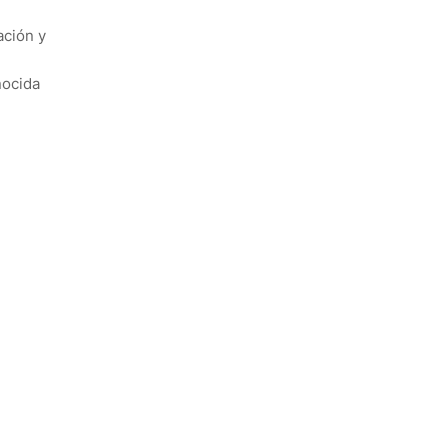
ación y
,
nocida