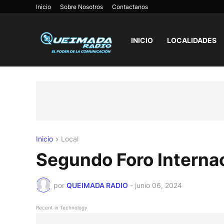
Inicio
Sobre Nosotros
Contactanos
INICIO
LOCALIDADES
Inicio
Local
Segundo Foro Interna
por
QUEIMADA RADIO
-
junio 06, 2024
Recent in Technology