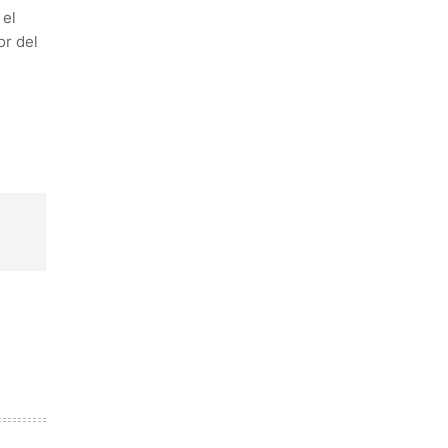
 el
or del