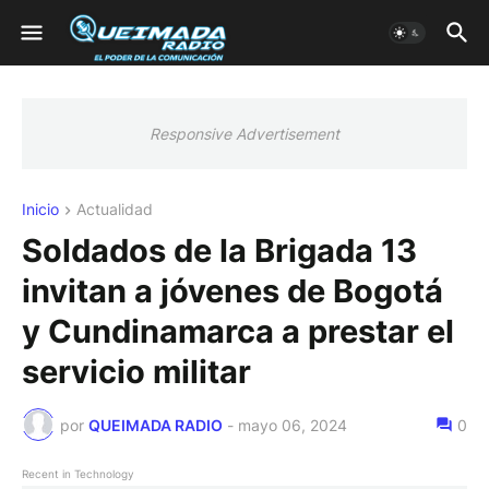
Responsive Advertisement
Inicio
Actualidad
Soldados de la Brigada 13
invitan a jóvenes de Bogotá
y Cundinamarca a prestar el
servicio militar
por
QUEIMADA RADIO
-
mayo 06, 2024
0
Recent in Technology