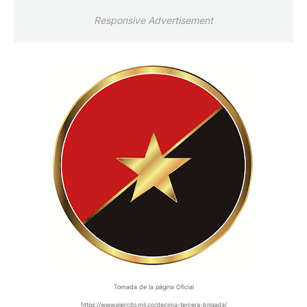
Responsive Advertisement
Tomada de la página Oficial
https://www.ejercito.mil.co/decima-tercera-brigada/