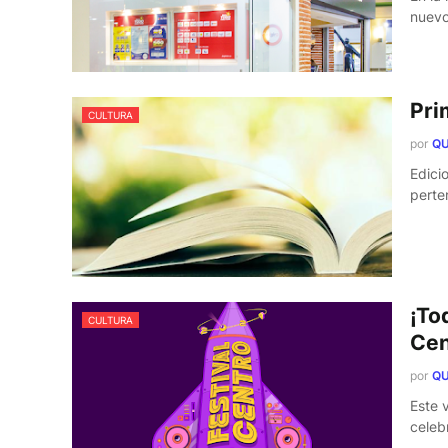
nuevo
Pri
CULTURA
por
QU
Edici
perte
¡To
CULTURA
Cen
por
QU
Este 
celeb