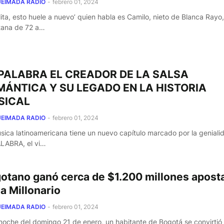
EIMADA RADIO
-
febrero 01, 2024
lita, esto huele a nuevo’ quien habla es Camilo, nieto de Blanca Rayo
ana de 72 a…
PALABRA EL CREADOR DE LA SALSA
ÁNTICA Y SU LEGADO EN LA HISTORIA
SICAL
EIMADA RADIO
-
febrero 01, 2024
sica latinoamericana tiene un nuevo capítulo marcado por la geniali
LABRA, el vi…
otano ganó cerca de $1.200 millones apost
a Millonario
EIMADA RADIO
-
febrero 01, 2024
 noche del domingo 21 de enero, un habitante de Bogotá se convirtió 