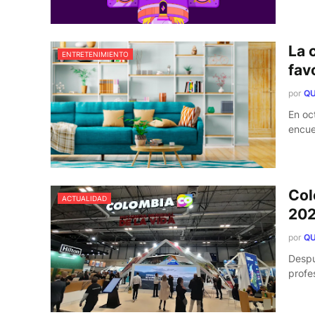
La 
ENTRETENIMIENTO
fav
por
QU
En oc
encue
Col
ACTUALIDAD
20
por
QU
Despu
profe