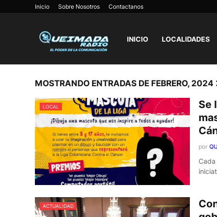
Inicio
Sobre Nosotros
Contactanos
INICIO
LOCALIDADES
MOSTRANDO ENTRADAS DE FEBRERO, 2024
Se 
LOCAL
mas
Cán
por
QU
Cada 
inici
Con
ACTUALIDAD
gob