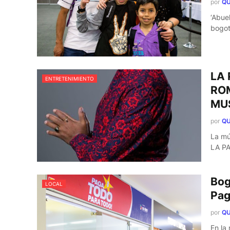
por
QU
‘Abue
bogot
LA 
ENTRETENIMIENTO
ROM
MU
por
QU
La mú
LA PA
Bog
LOCAL
Pag
por
QU
En la