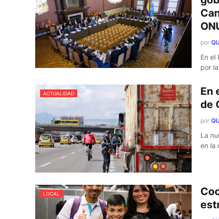
Can
ONU
por
QU
En el
por l
En 
ACTUALIDAD
de 
por
QU
La nu
en la
Coo
LOCAL
estr