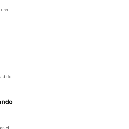
, una
dad de
ando
en el