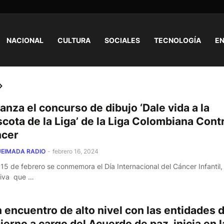
NACIONAL
CULTURA
SOCIALES
TECNOLOGÍA
EN
lanza el concurso de dibujo ‘Dale vida a la
cota de la Liga’ de la Liga Colombiana Contr
cer
EIMADA RADIO
-
febrero 16, 2024
15 de febrero se conmemora el Día Internacional del Cáncer Infantil,
ativa que …
 encuentro de alto nivel con las entidades 
ierno a cargo del Acuerdo de paz, inicia en l