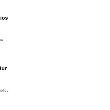
cios
na
tur
úblico