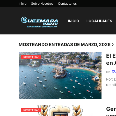
Inicio
Sobre Nosotros
Contactanos
INICIO
LOCALIDADES
MOSTRANDO ENTRADAS DE MARZO, 2026
El 
@CORFERIAS
en 
por
QU
Por: 
de ht
Gen
@CORFERIAS
una