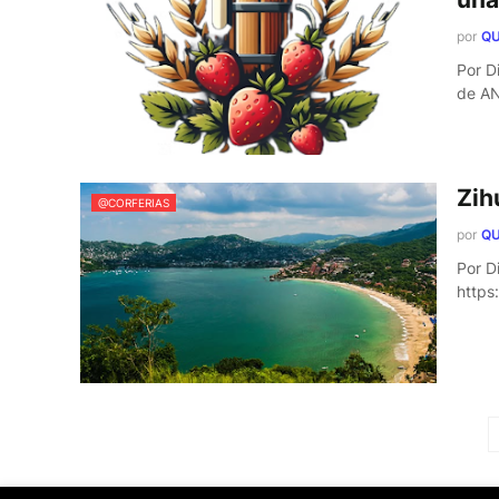
por
QU
Por D
de A
Zih
@CORFERIAS
por
QU
Por D
https