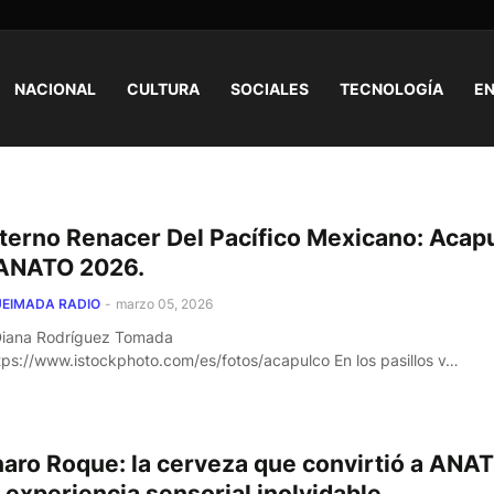
NACIONAL
CULTURA
SOCIALES
TECNOLOGÍA
EN
Eterno Renacer Del Pacífico Mexicano: Acap
ANATO 2026.
EIMADA RADIO
-
marzo 05, 2026
Diana Rodríguez Tomada
tps://www.istockphoto.com/es/fotos/acapulco En los pasillos v…
aro Roque: la cerveza que convirtió a ANA
 experiencia sensorial inolvidable