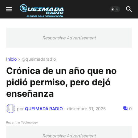
Responsive Advertisement
Inicio
@queimadaradio
Crónica de un año que no
pidió permiso, pero dejó
enseñanza
por
QUEIMADA RADIO
-
diciembre 31, 2025
0
Recent in Technology
Responsive Advertisement