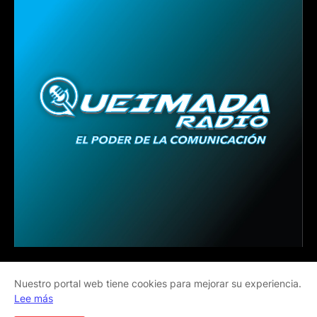
Nuestro portal web tiene cookies para mejorar su experiencia.
Lee más
Home
About Us
Contact Us
RTL Version