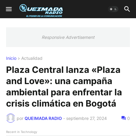
Responsive Advertisement
Inicio
Actualidad
Plaza Central lanza «Plaza
and Love»: una campaña
ambiental para enfrentar la
crisis climática en Bogotá
por
QUEIMADA RADIO
-
septiembre 27, 2024
0
Recent in Technology