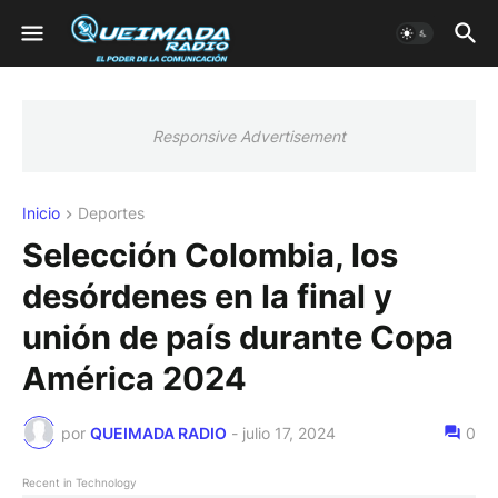
Responsive Advertisement
Inicio
Deportes
Selección Colombia, los
desórdenes en la final y
unión de país durante Copa
América 2024
por
QUEIMADA RADIO
-
julio 17, 2024
0
Recent in Technology